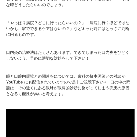
な時どうしたらいいのでしょう。
「やっぱり病院？どこに行ったらいいの？」「病院に行くほどではな
いかも。家でできるケアはないの？」など困った時にはとっさに判断
に困るものです。
口内炎の治療法はたくさんあります。できてしまった口内炎をひどく
しないよう、早めに適切な対処をして下さい！
眼と口腔内環境との関連をについては、歯科の柳本医師との対談が
YouTube にも配信されていますので是非ご視聴下さい⭐️ 口の中の問
題は、その近くにある眼球が眼科的診断に繋がってしまう疾患の原因
となる可能性が高いと考えます。